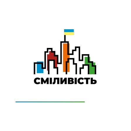
0-800-501-011
Technical Support:
0-800-505-322
(дзвінки безкоштовно)
GE
PRICING
CONTACTS
GET CONN
СІМ додаткові місяці Інтернету!
ти домашній Інтернет наперед. Ми подаруємо тобі додатко