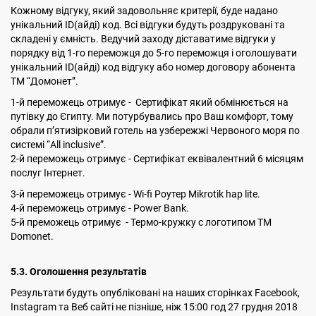
Кожному відгуку, який задовольняє критерії, буде надано
унікальний ID(айді) код. Всі відгуки будуть роздруковані та
складені у ємність. Ведучий заходу діставатиме відгуки у
порядку від 1-го переможця до 5-го переможця і оголошувати
унікальний ID(айді) код відгуку або номер договору абонента
ТМ “Домонет”.
1-й переможець отримує - Сертифікат який обмінюється на
путівку до Єгипту. Ми потурбувались про Ваш комфорт, тому
обрали п’ятизірковий готель на узбережжі Червоного моря по
системі “All inclusive”.
2-й переможець отримує - Сертифікат еквівалентний 6 місяцям
послуг Інтернет.
3-й переможець отримує - Wi-fi Роутер Mikrotik hap lite.
4-й переможець отримує - Power Bank.
5-й преможець отримує - Термо-кружку с логотипом ТМ
Domonet.
5.3. Оголошення результатів
Результати будуть опубліковані на наших сторінках Facebook,
Instagram та Веб сайті не пізніше, ніж 15:00 год 27 грудня 2018