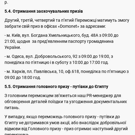
р.
5
.4. Отримання заохочувальних призів
Другий, третій, четвертий та пʼятий Переможці матимуть змогу
забрати свій приз в офісах «Domonet» за адресами:
- м. Київ, вул. Богдана Хмельницького, буд. 48А з 09:00 до
21:00, щодня за пред’явленням паспорту громадянина
України.
- м. Одеса, вул. Добровольського, 92 з 09:00 до 19:00, з
понеділка по п'ятницю і в суботу з 10:00 до 17:00 год.
- м. Харків, пл. Павлівська, 10, оф.618, понеділка по пʼятницю з
09:00 до 18:00 год.
5.5. Отримання головного призу - путівки до Єгипту
З головним переможцем зв’яжеться наш PR-менеджер для
обговорення деталей поїздки та узгодження документальних
питань.
У випадку, якщо переможець головного призу - путівки до
Єгипту не дотримався умов акції, або внаслідок добровільної
відмови від Головного призу - приз отримає наступний другий
переможець.