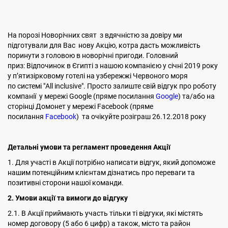
На порозі Новорічних свят з вдячністю за довіру ми
підготували для Вас нову Акцію, котра дасть можливість
поринути з головою в новорічні пригоди. Головний
приз: Відпочинок в Єгипті з нашою компанією у січні 2019 року
у п’ятизірковому готелі на узбережжі Червоного моря
по системі "All inclusive". Просто залиште свій відгук про роботу
компанії у мережі Google (пряме посилання
Google
) та/або на
сторінці Домонет у мережі Facebook (пряме
посилання
Facebook
) та очікуйте розіграш 26.12.2018 року
Детальні умови та регламент проведення Акції
1. Для участі в Акції потрібно написати відгук, який допоможе
нашим потенційним клієнтам дізнатись про переваги та
позитивні сторони нашої команди.
2.
Умови акції та вимоги до відгуку
2.1. В Акції приймають участь тільки ті відгуки, які містять
номер договору (5 або 6 цифр) а також, місто та район