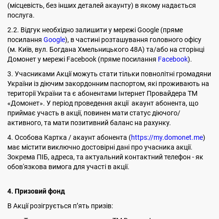
(місцевість, без інших деталей акаунту) в якому надається
послуга.
2.2. Відгук необхідно залишити у мережі Google (пряме
посилання
Google
), в частині розташування головного офісу
(м. Київ, вул. Богдана Хмельницького 48А) та/або на сторінці
Домонет у мережі Facebook (пряме посилання
Facebook
).
3. Учасниками Акції можуть стати тільки повнолітні громадяни
України із діючим закордонним паспортом, які проживають на
території України та є абонентами Інтернет Провайдера ТМ
«Домонет». У період проведення акції акаунт абонента, що
приймає участь в акції, повинен мати статус діючого/
активного, та мати позитивний баланс на рахунку.
4. Особова Картка / акаунт абонента (
https://my.domonet.me
)
має містити виключно достовірні дані про учасника акції.
Зокрема ПІБ, адреса, та актуальний контактний телефон - як
обов'язкова вимога для участі в акції.
4. Призовий фонд
В Акції розігрується п’ять призів: