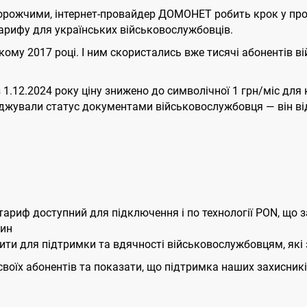
ь дорожчими, інтернет-провайдер ДОМОНЕТ робить крок у 
арифу для українських військовослужбовців.
ому 2017 році. І ним скористались вже тисячі абонентів вій
 1.12.2024 року ціну знижено до символічної 1 грн/міс для ка
ерджували статус документами військовослужбовця — він ві
тариф доступний для підключення і по технології PON, що з
дин
ти для підтримки та вдячності військовослужбовцям, які
їх абонентів та показати, що підтримка наших захисників