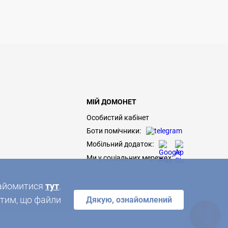
МІЙ ДОМОНЕТ
Особистий кабінет
Боти помічники:
Мобільний додаток:
Ми у соціальних мережах:
знайомитися
тут
.
 тим, що файли
Дякую, ознайомлений