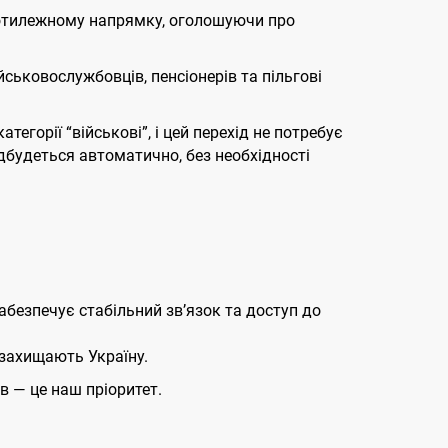
протилежному напрямку, оголошуючи про
ськовослужбовців, пенсіонерів та пільгові
тегорії “військові”, і цей перехід не потребує
дбудеться автоматично, без необхідності
абезпечує стабільний зв’язок та доступ до
 захищають Україну.
 — це наш пріоритет.