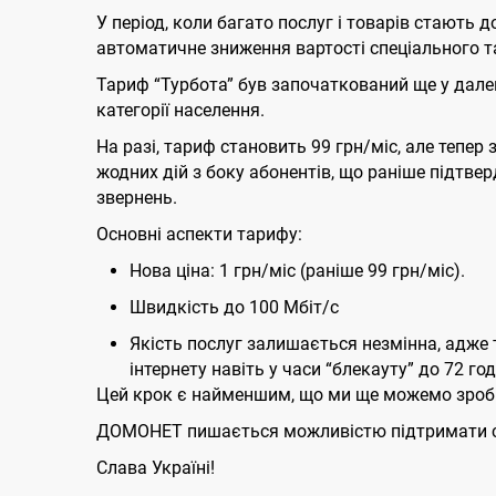
У період, коли багато послуг і товарів стают
автоматичне зниження вартості спеціального т
Тариф “Турбота” був започаткований ще у далек
категорії населення.
На разі, тариф становить 99 грн/міс, але тепер з
жодних дій з боку абонентів, що раніше підтв
звернень.
Основні аспекти тарифу:
Нова ціна: 1 грн/міс (раніше 99 грн/міс).
Швидкість до 100 Мбіт/с
Якість послуг залишається незмінна, адже 
інтернету навіть у часи “блекауту” до 72 го
Цей крок є найменшим, що ми ще можемо зроби
ДОМОНЕТ пишається можливістю підтримати сво
Слава Україні!