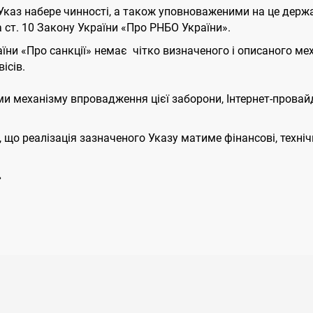
 Указ набере чинності, а також уповноваженими на це дер
а ст. 10 Закону України «Про РНБО України».
України «Про санкції» немає чітко визначеного і описаного 
ісів.
и механізму впровадження цієї заборони, Інтернет-прова
о реалізація зазначеного Указу матиме фінансові, технічні
»