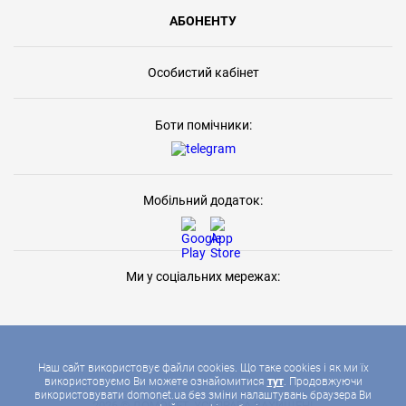
АБОНЕНТУ
Особистий кабінет
Боти помічники:
Мобільний додаток:
Ми у соціальних мережах:
Наш сайт використовує файли cookies. Що таке cookies і як ми їх
використовуємо Ви можете ознайомитися
тут
. Продовжуючи
використовувати domonet.ua без зміни налаштувань браузера Ви
2026 © ДОМОНЕТ, УСІ ПРАВА ЗАХИЩЕНІ