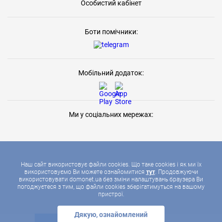
Особистий кабінет
Боти помічники:
Мобільний додаток:
Ми у соціальних мережах:
Наш сайт використовує файли cookies. Що таке cookies і як ми їх
використовуємо Ви можете ознайомитися
тут
. Продовжуючи
використовувати domonet.ua без зміни налаштувань браузера Ви
2026 © ДОМОНЕТ, УСІ ПРАВА ЗАХИЩЕНІ
погоджуєтеся з тим, що файли cookies зберігатимуться на вашому
пристрої.
Дякую, ознайомлений