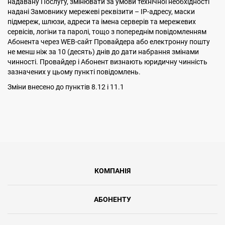
надавану Послугу, змінювати за умови технічної необхідності
надані Замовнику мережеві реквізити – ІР-адресу, маски
підмереж, шлюзи, адреси та імена серверів та мережевих
сервісів, логіни та паролі, тощо з попереднім повідомленням
Абонента через WEB-сайт Провайдера або електронну пошту
не менш ніж за 10 (десять) днів до дати набрання змінами
чинності. Провайдер і Абонент визнають юридичну чинність
зазначених у цьому пункті повідомлень.
Змiни внесено до пунктiв 8.12 i 11.1
КОМПАНІЯ
АБОНЕНТУ