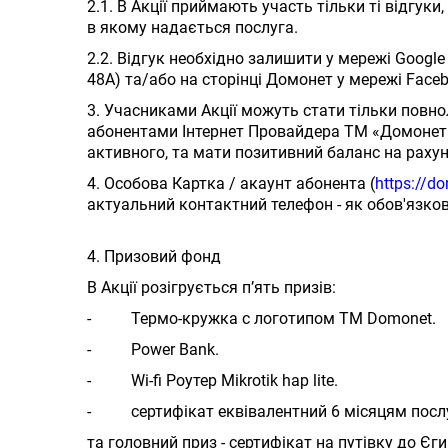
2.1. В Акції приймають участь тільки ті відгуки
в якому надається послуга.
2.2. Відгук необхідно залишити у мережі Googl
48А) та/або на сторінці Домонет у мережі Fac
3. Учасниками Акції можуть стати тільки повно
абонентами Інтернет Провайдера ТМ «Домонет». 
активного, та мати позитивний баланс на рахун
4. Особова Картка / акаунт абонента (
https://d
актуальний контактний телефон - як обов'язкова
4. Призовий фонд
В Акції розігрується п’ять призів:
- Термо-кружка с логотипом ТМ Domonet.
- Power Bank.
- Wi-fi Роутер Mikrotik hap lite.
- сертифікат еквівалентний 6 місяцям послуг
та головний приз - сертифікат на путівку до Єгипт