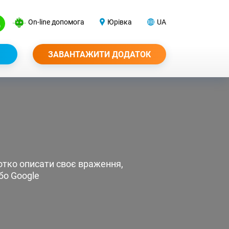
On-line допомога
Юрівка
UA
ЗАВАНТАЖИТИ ДОДАТОК
отко описати своє враження,
бо Google