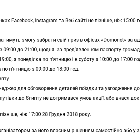
ах Facebook, Instagram та Веб сайті не пізніше, ніж 15:00 г
 матимуть змогу забрати свій приз в офісах «Domonet» за а
А з 09:00 до 21:00, щодня за пред’явленням паспорту грома
19:00, з понеділка по п'ятницю і в суботу з 10:00 до 17:00 го
а по пʼятницю з 09:00 до 18:00 год.
ипту
еджер для обговорення деталей поїздки та узгодження д
путівки до Єгипту не дотримався умов акції, або внаслідок
ізніше, ніж 17:00 28 Грудня 2018 року.
рганізатором за його власним рішенням самостійно або у зв