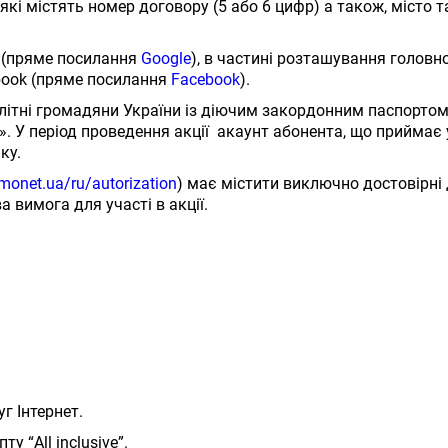
, які містять номер договору (5 або 6 цифр) а також, місто 
e (пряме посилання
Google
), в частині розташування головн
ebook (пряме посилання
Facebook
).
літні громадяни України із діючим закордонним паспортом,
У період проведення акції акаунт абонента, що приймає у
ку.
omonet.ua/ru/autorization
) має містити виключно достовірні д
 вимога для участі в акції.
 Інтернет.
у “All inclusive”.