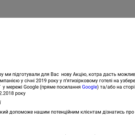
ру ми підготували для Вас нову Акцію, котра дасть можлив
панією у січні 2019 року у п’ятизірковому готелі на узбереж
ї у мережі Google (пряме посилання
Google
) та/або на стор
12.2018 року
ї
к, який допоможе нашим потенційним клієнтам дізнатись про