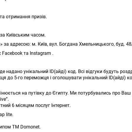
та отримання призів.
 за Київським часом.
 за адресою: м. Київ, вул. Богдана Хмельницького, буд. 48
 Facebook та Instagram .
де надано унікальний ID(айді) код. Всі відгуки будуть розд
жця до 5-го переможця і оголошувати унікальний ID(айді) 
інюється на путівку до Єгипту. Ми потурбувались про Ваш 
ve”.
тний 6 місяцям послуг Інтернет.
p lite.
типом ТМ Domonet.