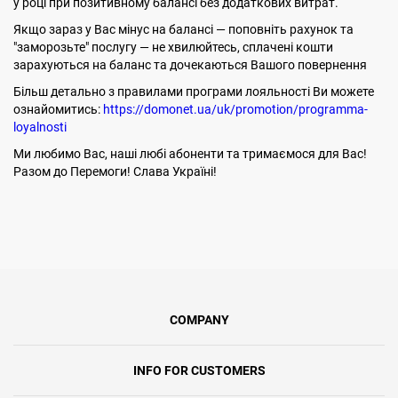
у році при позитивному балансі без додаткових витрат.
Якщо зараз у Вас мінус на балансі — поповніть рахунок та
"заморозьте" послугу — не хвилюйтесь, сплачені кошти
зарахуються на баланс та дочекаються Вашого повернення
Більш детально з правилами програми лояльності Ви можете
ознайомитись:
https://domonet.ua/uk/promotion/programma-
loyalnosti
Ми любимо Вас, наші любі абоненти та тримаємося для Вас!
Разом до Перемоги! Слава Україні!
COMPANY
INFO FOR CUSTOMERS