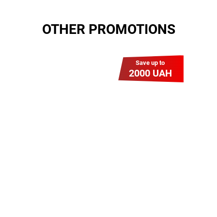
OTHER PROMOTIONS
Save up to
2000 UAH
Гіга Гривня v 2.0
Мабуть, це наша
наймасштабніша акція для
нових підключень! Платіть
разово за підключення, і
користуйтесь Гігабітом всього за
1 грн/міс УВЕСЬ цей рік до
01.01.2027 року!