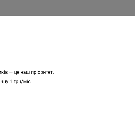
ів — це наш пріоритет.
чну 1 грн/міс.