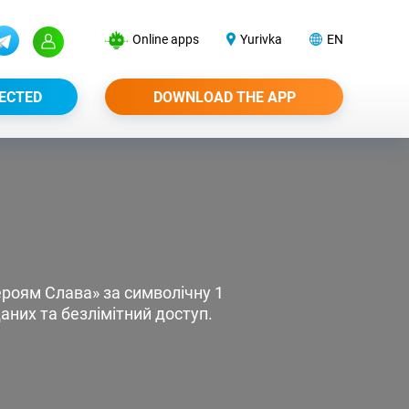
Online apps
Yurivka
EN
ECTED
DOWNLOAD THE APP
ероям Слава» за символічну 1
аних та безлімітний доступ.