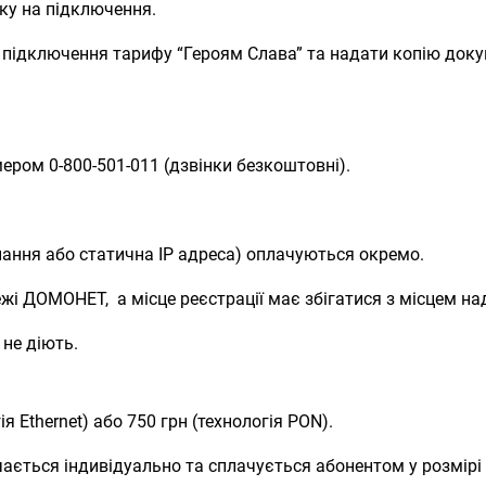
ку на підключення.
на підключення тарифу “Героям Слава” та надати копію док
ером 0-800-501-011 (дзвінки безкоштовні).
нання або статична IP адреса) оплачуються окремо.
жі ДОМОНЕТ, а місце реєстрації має збігатися з місцем на
не діють.
я Ethernet) або 750 грн (технологія PON).
ається індивідуально та сплачується абонентом у розмірі