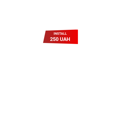
INSTALL
250 UAH
Легкий Старт
Легендарне підключення за
зниженою вартістю
повертається. Без додаткових
передплат. Пропозиція
обмежена - поспішай