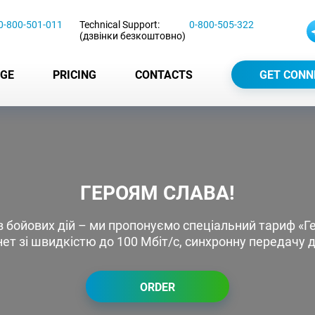
0-800-501-011
Technical Support:
0-800-505-322
(дзвінки безкоштовно)
GE
PRICING
CONTACTS
GET CONN
ГЕРОЯМ СЛАВА!
в бойових дій – ми пропонуємо спеціальний тариф «Г
нет зі швидкістю до 100 Мбіт/с, синхронну передачу д
ORDER