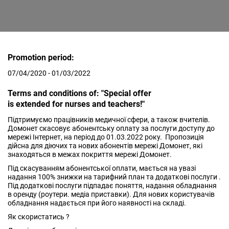
Promotion period:
07/04/2020 - 01/03/2022
Terms and conditions of: "Special offer
is extended for nurses and teachers!"
Підтримуємо працівників медичної сфери, а також вчителів.
Домонет скасовує абонентську оплату за послуги доступу до
мережі Інтернет, на період до 01.03.2022 року. Пропозиція
дійсна для діючих та нових абонентів мережі Домонет, які
знаходяться в межах покриття мережі Домонет.
Під скасуванням абонентської оплати, мається на увазі
надання 100% знижки на тарифний план та додаткові послуги .
Під додаткові послуги підпадає поняття, надання обладнання
в оренду (роутери. медіа приставки). Для нових користувачів
обладнання надається при його наявності на складі.
Як скористатись ?