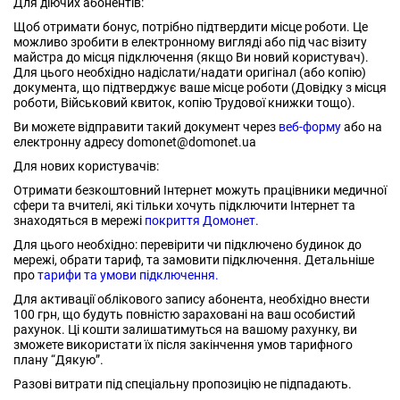
Для діючих абонентів:
Щоб отримати бонус, потрібно підтвердити місце роботи. Це
можливо зробити в електронному вигляді або під час візиту
майстра до місця підключення (якщо Ви новий користувач).
Для цього необхідно надіслати/надати оригінал (або копію)
документа, що підтверджує ваше місце роботи (Довідку з місця
роботи, Військовий квиток, копію Трудової книжки тощо).
Ви можете відправити такий документ через
веб-форму
або на
електронну адресу domonet@domonet.ua
Для нових користувачів:
Отримати безкоштовний Інтернет можуть працівники медичної
сфери та вчителі, які тільки хочуть підключити Інтернет та
знаходяться в мережі
покриття Домонет.
Для цього необхідно: перевірити чи підключено будинок до
мережі, обрати тариф, та замовити підключення. Детальніше
про
тарифи та умови підключення.
Для активації облікового запису абонента, необхідно внести
100 грн, що будуть повністю зараховані на ваш особистий
рахунок. Ці кошти залишатимуться на вашому рахунку, ви
зможете використати їх після закінчення умов тарифного
плану “Дякую”.
Разові витрати під спеціальну пропозицію не підпадають.