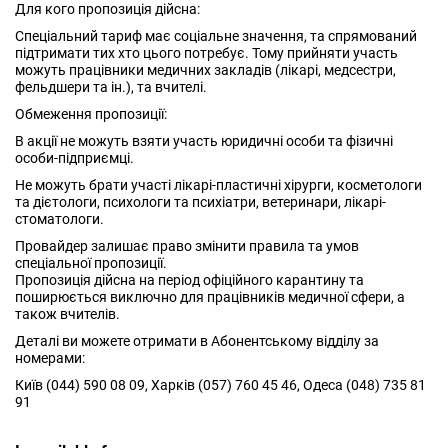
Для кого пропозиція дійсна:
Спеціальний тариф має соціальне значення, та спрямований
підтримати тих хто цього потребує. Тому прийняти участь
можуть працівники медичних закладів (лікарі, медсестри,
фельдшери та ін.), та вчителі.
Обмеження пропозиції:
В акції не можуть взяти участь юридичні особи та фізичні
особи-підприємці.
Не можуть брати участі лікарі-пластичні хірурги, косметологи
та дієтологи, психологи та психіатри, ветеринари, лікарі-
стоматологи.
Провайдер залишає право змінити правила та умов
спеціальної пропозиції.
Пропозиція дійсна на період офіційного карантину та
поширюється виключно для працівників медичної сфери, а
також вчителів.
Деталі ви можете отримати в Абонентському відділу за
номерами:
Київ (044) 590 08 09, Харків (057) 760 45 46, Одеса (048) 735 81
91