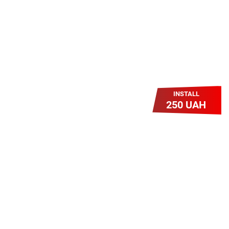
грн/міс УВЕСЬ цей рік до 01.01.2027
року!
INSTALL
250 UAH
Легкий Старт
Легендарне підключення за
зниженою вартістю повертається.
Без додаткових передплат.
Пропозиція обмежена - поспішай