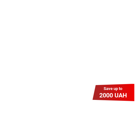
Даруємо УСІМ додаткові
місяці Інтернету!
Бажаєш заощадити та отримати
знижку? Оплати домашній Інтернет
наперед. Ми подаруємо тобі
додаткові місяці.
Save up to
2000 UAH
Гіга Гривня v 2.0
Мабуть, це наша наймасштабніша
акція для нових підключень!
Платіть разово за підключення, і
користуйтесь Гігабітом всього за 1