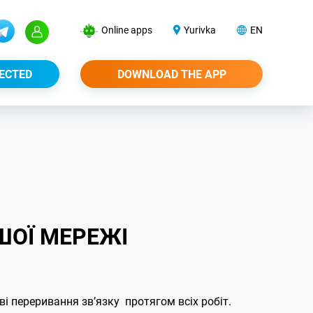
Online apps
Yurivka
EN
ECTED
DOWNLOAD THE APP
ШОЇ МЕРЕЖІ
ві переривання звʼязку протягом всіх робіт.